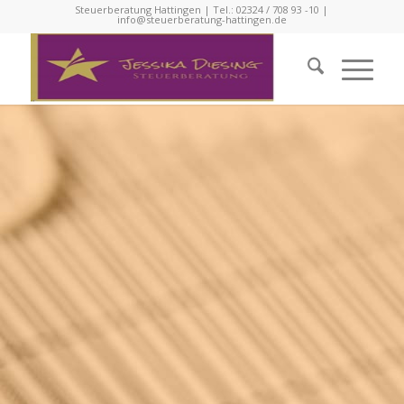
Steuerberatung Hattingen | Tel.: 02324 / 708 93 -10 |
info@steuerberatung-hattingen.de
Rechnungswesen
Finanzbuchhaltung – Lohnbuchhaltung –
Betriebswirtschaftliche Beratung