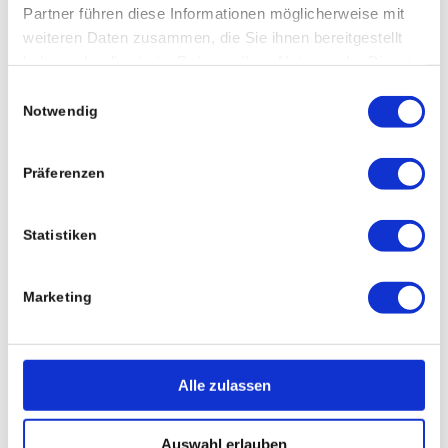
Lohnbuchhaltung
Partner führen diese Informationen möglicherweise mit
weiteren Daten zusammen, die Sie ihnen bereitgestellt
haben oder die sie im Rahmen Ihrer Nutzung der Dienste
Regelmäßige Lohn- und
gesammelt haben.
Einwilligungsauswahl
Gehaltsabrechnungen
Notwendig
Abrechnung von Baulöhnen
Präferenzen
Lohnsteueranmeldungen
Erstellen von Überweisungsträgern
Statistiken
und DTA-Dateien
Marketing
Krankenkassenanmeldungen
Erstellen von Bescheiden und Anträgen
Alle zulassen
Betriebswirtschaftliche Beratung
Auswahl erlauben